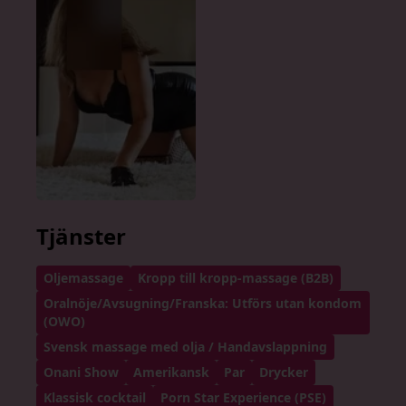
Tjänster
Oljemassage
Kropp till kropp-massage (B2B)
Oralnöje/Avsugning/Franska: Utförs utan kondom
(OWO)
Svensk massage med olja / Handavslappning
Onani Show
Amerikansk
Par
Drycker
Klassisk cocktail
Porn Star Experience (PSE)