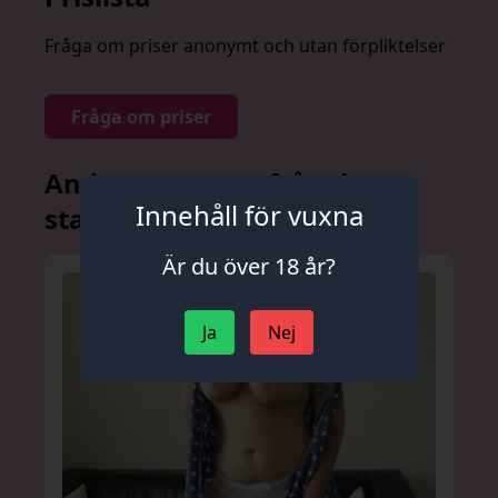
Fråga om priser anonymt och utan förpliktelser
Fråga om priser
Andra annonser från denna
Innehåll för vuxna
stad
Är du över 18 år?
Ja
Nej