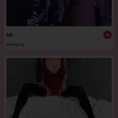
Idi
26
Jönköping