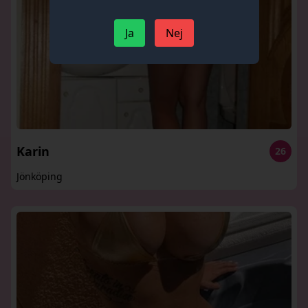
Ja
Nej
Karin
26
Jönköping