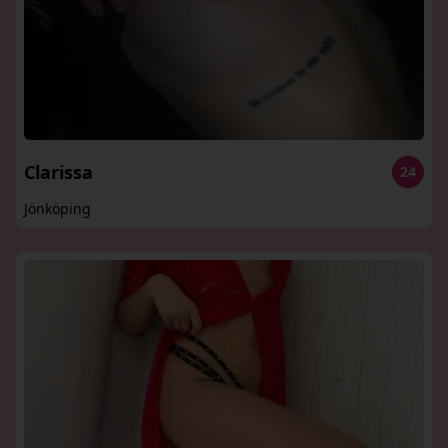
Clarissa
24
Jönköping