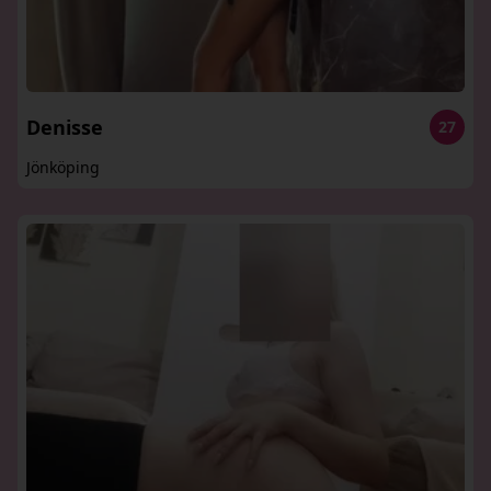
Denisse
27
Jönköping