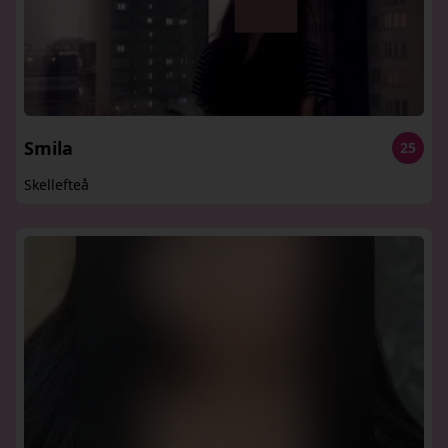
Smila
25
Skellefteå