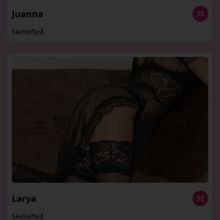
Juanna
25
Skellefteå
Larya
32
Skellefteå