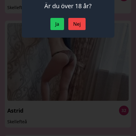
Är du över 18 år?
Skellefteå
Ja
Nej
Astrid
32
Skellefteå