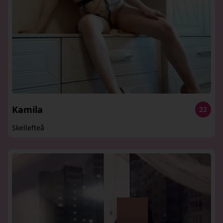
Kamila
22
Skellefteå