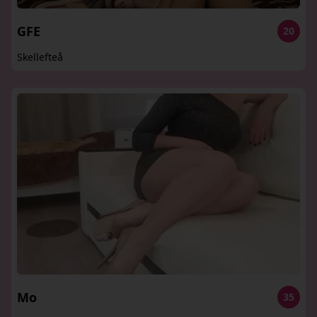
GFE
20
Skellefteå
Mo
35