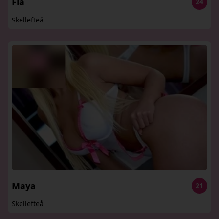
Fia
24
Skellefteå
Maya
21
Skellefteå