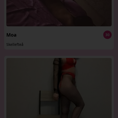
Moa
30
Skellefteå