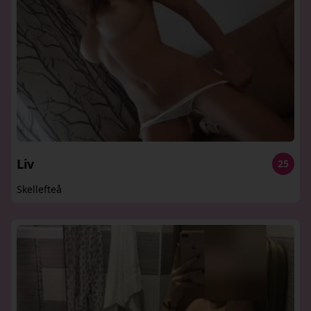
Liv
25
Skellefteå