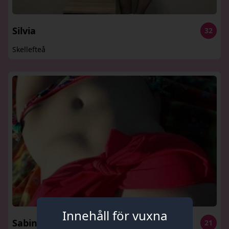
Silvia
32
Skellefteå
Innehåll för vuxna
Sabina
21