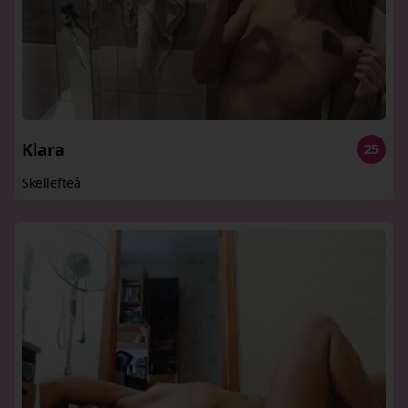
Klara
25
Skellefteå