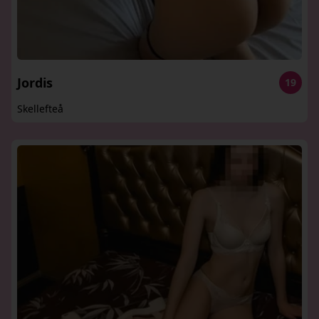
Jordis
19
Skellefteå