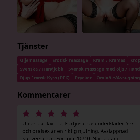
Tjänster
Oljemassage
Erotisk massage
Kram / Kramas
Krop
Svenska / Handjobb
Svensk massage med olja / Han
Djup Fransk Kyss (DFK)
Drycker
Oralnöje/Avsugning/
Kommentarer
Underbar kvinna, Förtjusande underkläder. Sex
och oralsex är en riktig njutning. Avslappnad
konversation. För mig, 10/10. När jag är i