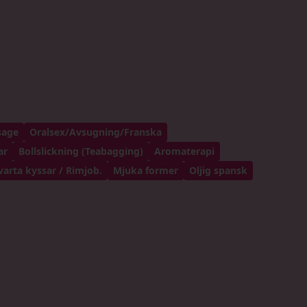
sage
Oralsex/Avsugning/Franska
ar
Bollslickning (Teabagging)
Aromaterapi
varta kyssar / Rimjob.
Mjuka former
Oljig spansk