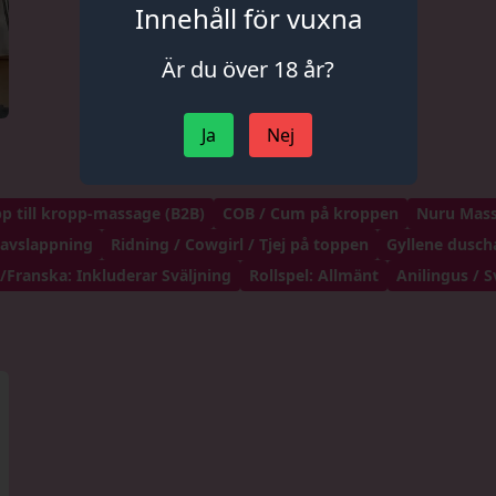
Innehåll för vuxna
Är du över 18 år?
Ja
Nej
p till kropp-massage (B2B)
COB / Cum på kroppen
Nuru Mas
davslappning
Ridning / Cowgirl / Tjej på toppen
Gyllene dusch
Franska: Inkluderar Sväljning
Rollspel: Allmänt
Anilingus / S