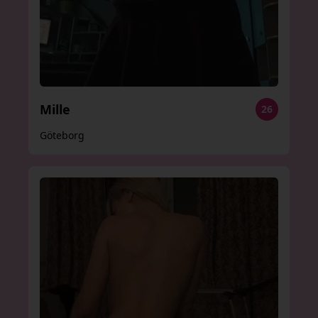
Mille
26
Göteborg