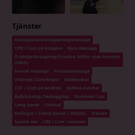
Tjänster
Avkopplande/Avslappningsmassage
COB / Cum på kroppen
Nuru Massage
Oralnöje/Avsugning/Franska: Utförs utan kondom
(OWO)
Svensk massage
Prostatamassage
Oralnöje: Cunnilingus
Sexleksaker
COF / Cum på ansiktet
Gyllene duschar
Bollslickning (Teabagging)
Dominans Ljus
Lyxig dansk
Cocktail
Anilingus / Svarta kyssar / Rimjob.
Trekant
Spansk sex
CIM / Cum i munnen