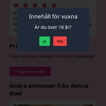
Sexig och sensuell, Fenomenal kropp.
Innehåll för vuxna
Väldoftande fittor, Rena och väldoftande
lakan. Ännu vackrare i verkligheten. Jag gick
Är du över 18 år?
därifrån på skakiga ben.
Ja
Nej
Prislista
Fråga om priser anonymt och utan förpliktelser
Fråga om priser
Andra annonser från denna
stad