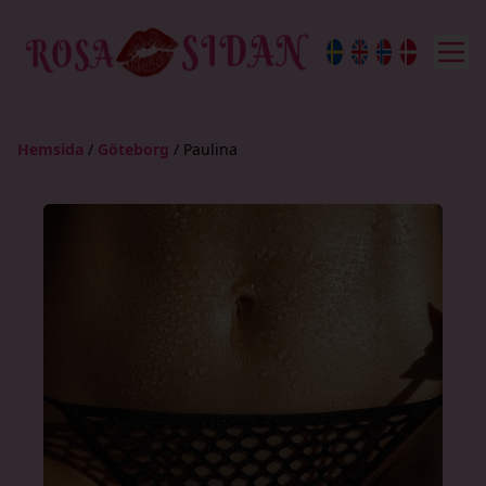
Hemsida
/
Göteborg
/
Paulina