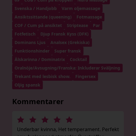
Svenska / Handjobb
Varm oljemassage
Ansiktssittande (queening)
Fotmassage
COF / Cum på ansiktet
Striptease
Par
Fotfetisch
Djup Fransk Kyss (DFK)
Dominans Ljus
Analsex (Grekiska)
Funktionshinder
Super fransk
Älskarinna / Dominatrix
Cocktail
Oralnöje/Avsugning/Franska: Inkluderar Sväljning
Trekant med lesbisk show.
Fingersex
Oljig spansk
Kommentarer
Underbar kvinna, Het temperament. Perfekt