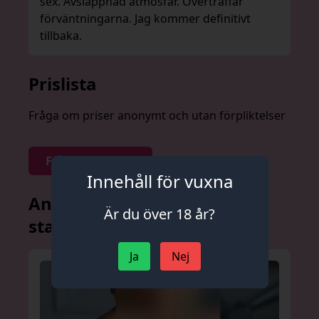
sex. Avslappnad atmosfär. Överträffar
förväntningarna. Jag kommer definitivt
tillbaka.
Prislista
Fråga om priser anonymt och utan förpliktelser
Fråga om priser
Innehåll för vuxna
Andra annonser från denna
Är du över 18 år?
stad
Ja
Nej