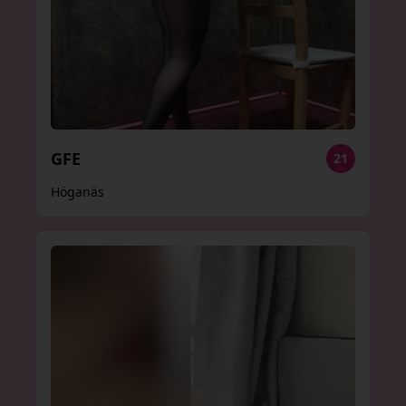
GFE
21
Höganäs