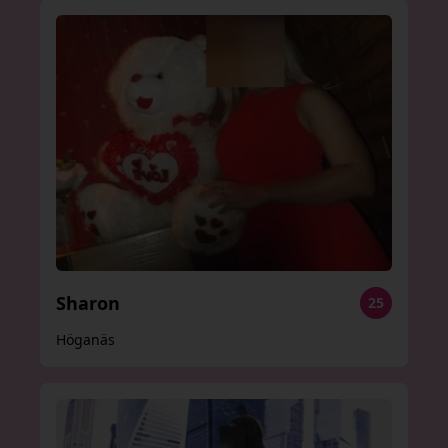
Sharon
25
Höganäs