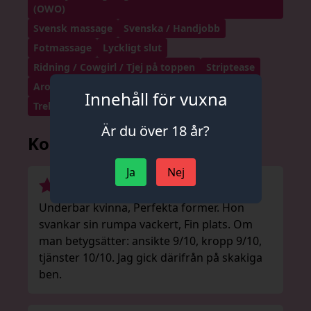
(OWO)
Svensk massage
Svenska / Handjobb
Fotmassage
Lyckligt slut
Ridning / Cowgirl / Tjej på toppen
Striptease
Aromaterapi
Mjuka former
Trekant
Innehåll för vuxna
Trekant med lesbisk show.
Är du över 18 år?
Kommentarer
Ja
Nej
Underbar kvinna, Perfekta former. Hon
svankar sin rumpa vackert, Fin plats. Om
man betygsätter: ansikte 9/10, kropp 9/10,
tjänster 10/10. Jag gick därifrån på skakiga
ben.