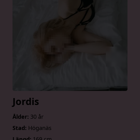
Jordis
Ålder:
30 år
Stad:
Höganäs
Längd:
169 cm