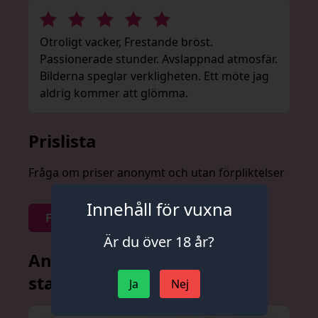
Otroligt vacker, Frestande bröst.
Passionerade stunder. Avslappnad atmosfär.
Bilderna speglar verkligheten. Ett möte jag
aldrig kommer att glömma.
Prislista
Fråga om priser anonymt och utan förpliktelser
Innehåll för vuxna
Fråga om priser
Är du över 18 år?
Andra annonser från denna
stad
Ja
Nej