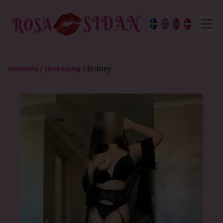
Hemsida
/
Jönköping
/
Britney