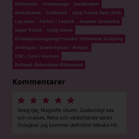
Dildoshow
Fotmassage
Sexleksaker
Amerikansk
Fotfetisch
Djup Fransk Kyss (DFK)
Lap-dans
Flickor / Lesbisk
Analsex (Grekiska)
Super fransk
Lyxig dansk
Oralnöje/Avsugning/Franska: Inkluderar Sväljning
Anilingus / Svarta kyssar / Rimjob.
CIM / Cum i munnen
Rollspel: Ålderslekar/Åldersspel
Kommentarer
Sexig tjej, Magnifik siluett. Gudomligt sex
och oralsex, Rena och väldoftande lakan.
Oslagbar. Jag kommer definitivt tillbaka hit.