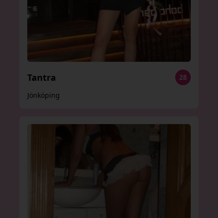
Tantra
28
Jönköping