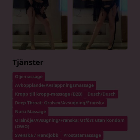
Tjänster
Oljemassage
Avkopplande/Avslappningsmassage
Kropp till kropp-massage (B2B)
Dusch/Dusch
Deep Throat: Oralsex/Avsugning/Franska
Nuru Massage
Oralnöje/Avsugning/Franska: Utförs utan kondom
(OWO)
Svenska / Handjobb
Prostatamassage