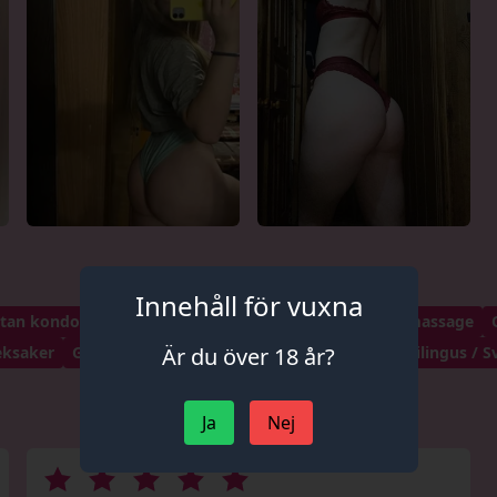
Innehåll för vuxna
 utan kondom (OWO)
Svenska / Handjobb
Prostatamassage
Är du över 18 år?
eksaker
Gyllene duschar
Striptease
Lap-dans
Anilingus / S
Ja
Nej