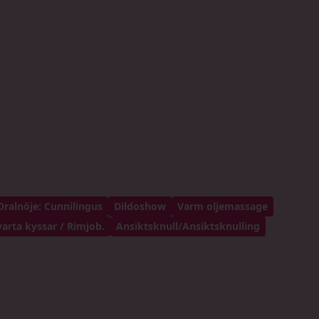
Oralnöje: Cunnilingus
Dildoshow
Varm oljemassage
varta kyssar / Rimjob.
Ansiktsknull/Ansiktsknulling