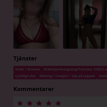
Tjänster
Kram / Kramas
Oralnöje/Avsugning/Franska: Utförs
Lyckligt slut
Ridning / Cowgirl / Tjej på toppen
Sexl
Kommentarer