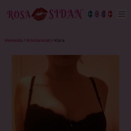
Hemsida
/
Kristianstad
/
Klara