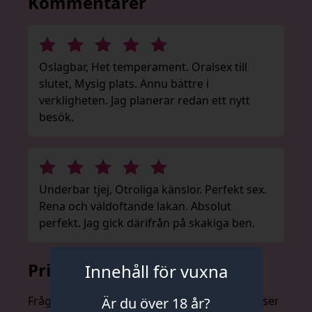
Kommentarer
Oslagbar, Het temperament. Oralsex till
slutet, Mysig plats. Ännu bättre i
verkligheten. Jag planerar redan ett nytt
besök.
Underbar tjej, Otroliga känslor. Perfekt sex.
Rena och väldoftande lakan. Absolut
perfekt. Jag gick därifrån på skakiga ben.
Prislista
Innehåll för vuxna
Fråga om priser anonymt och utan förpliktelser
Är du över 18 år?