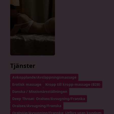
Tjänster
Avkopplande/Avslappningsmassage
Erotisk massage
Kropp till kropp-massage (B2B)
Danska / Missionärsställningen
Deep Throat: Oralsex/Avsugning/Franska
Oralsex/Avsugning/Franska
Oralnöje/Avsugning/Franska: Utförs utan kondom