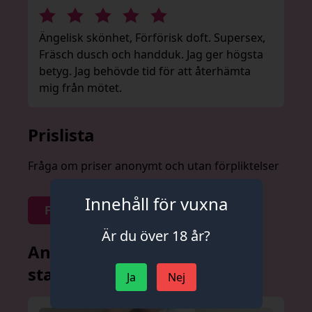
Ängelisk skönhet, Förförisk doft. Supersex,
Fräsch dusch och handduk. Jag ger högsta
betyg. Jag behövde tid för att återhämta
mig från mötet.
Prislista
Fråga om priser anonymt och utan förpliktelser
Innehåll för vuxna
Fråga om priser
Är du över 18 år?
Andra annonser från denna
stad
Ja
Nej