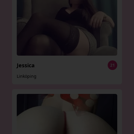
Jessica
21
Linköping