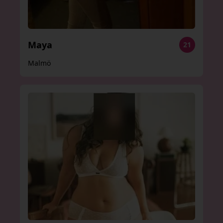
Maya
21
Malmö