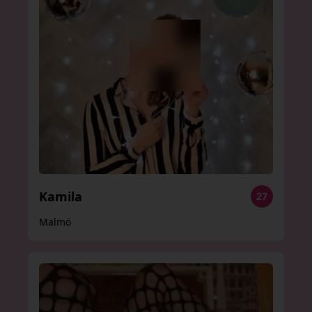
Kamila
27
Malmö