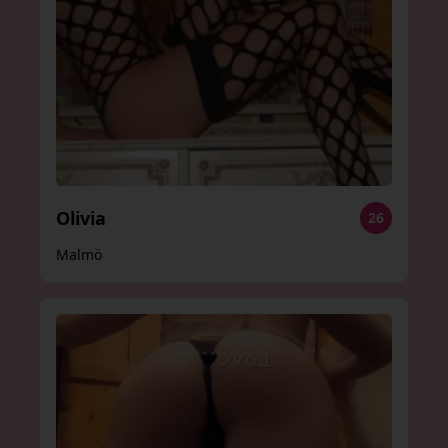
Olivia
26
Malmö