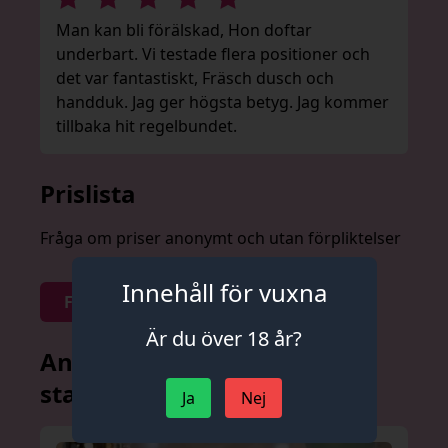
Man kan bli förälskad, Hon doftar
underbart. Vi testade flera positioner och
det var fantastiskt, Fräsch dusch och
handduk. Jag ger högsta betyg. Jag kommer
tillbaka hit regelbundet.
Prislista
Fråga om priser anonymt och utan förpliktelser
Innehåll för vuxna
Fråga om priser
Är du över 18 år?
Andra annonser från denna
stad
Ja
Nej