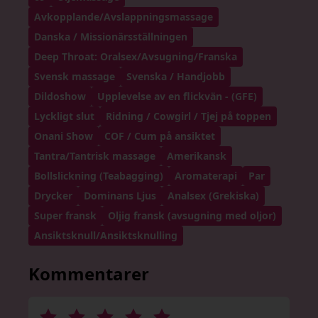
Avkopplande/Avslappningsmassage
Danska / Missionärsställningen
Deep Throat: Oralsex/Avsugning/Franska
Svensk massage
Svenska / Handjobb
Dildoshow
Upplevelse av en flickvän - (GFE)
Lyckligt slut
Ridning / Cowgirl / Tjej på toppen
Onani Show
COF / Cum på ansiktet
Tantra/Tantrisk massage
Amerikansk
Bollslickning (Teabagging)
Aromaterapi
Par
Drycker
Dominans Ljus
Analsex (Grekiska)
Super fransk
Oljig fransk (avsugning med oljor)
Ansiktsknull/Ansiktsknulling
Kommentarer