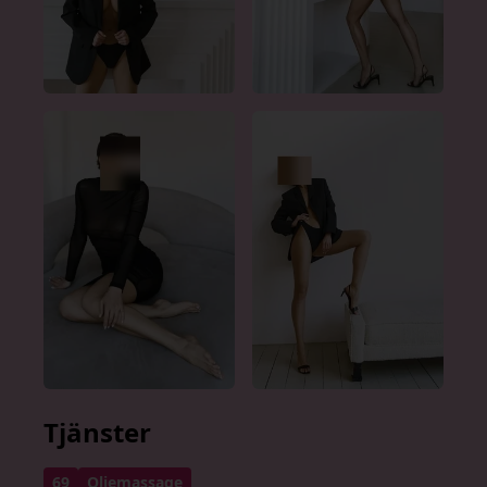
Tjänster
69
Oljemassage