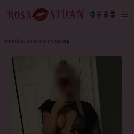
Hemsida
/
Oskarshamn
/
Lynda