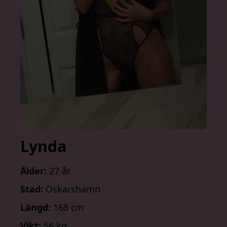
Lynda
Ålder:
27 år
Stad:
Oskarshamn
Längd:
168 cm
Vikt:
56 kg