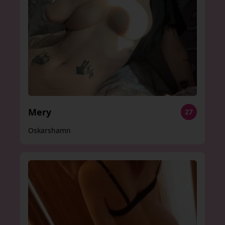
Mery
27
Oskarshamn