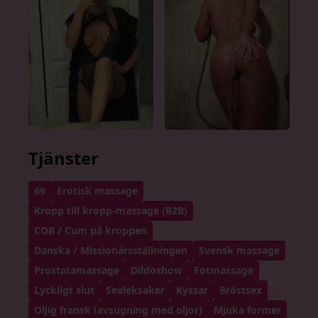
Tjänster
69
Erotisk massage
Kropp till kropp-massage (B2B)
COB / Cum på kroppen
Danska / Missionärsställningen
Svensk massage
Prostatamassage
Dildoshow
Fotmassage
Lyckligt slut
Sexleksaker
Kyssar
Bröstsex
Oljig fransk (avsugning med oljor)
Mjuka former