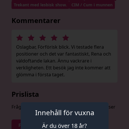
Trekant med lesbisk show.
CIM / Cum i munnen
Kommentarer
Oslagbar, Förförisk blick. Vi testade flera
positioner och det var fantastiskt, Rena och
väldoftande lakan. Ännu vackrare i
verkligheten. Ett besök jag inte kommer att
glömma i första taget.
Prislista
Fråga om priser anonymt och utan förpliktelser
Innehåll för vuxna
Är du över 18 år?
Fråga om priser