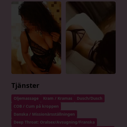
Tjänster
Oljemassage
Kram / Kramas
Dusch/Dusch
COB / Cum på kroppen
Danska / Missionärsställningen
Deep Throat: Oralsex/Avsugning/Franska