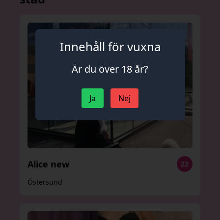
Innehåll för vuxna
Är du över 18 år?
Ja
Nej
Alice new
22
Östersund