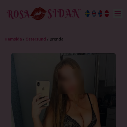
Hemsida
/
Östersund
/
Brenda