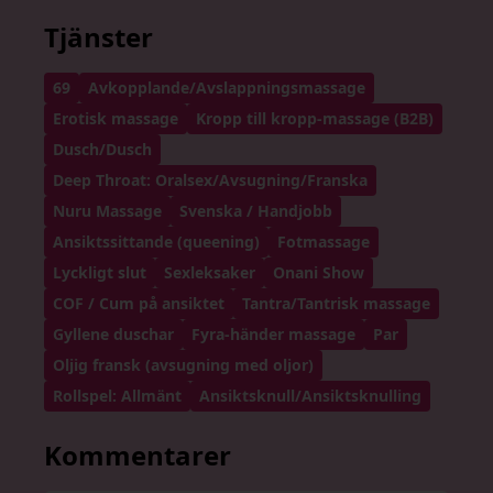
Tjänster
69
Avkopplande/Avslappningsmassage
Erotisk massage
Kropp till kropp-massage (B2B)
Dusch/Dusch
Deep Throat: Oralsex/Avsugning/Franska
Nuru Massage
Svenska / Handjobb
Ansiktssittande (queening)
Fotmassage
Lyckligt slut
Sexleksaker
Onani Show
COF / Cum på ansiktet
Tantra/Tantrisk massage
Gyllene duschar
Fyra-händer massage
Par
Oljig fransk (avsugning med oljor)
Rollspel: Allmänt
Ansiktsknull/Ansiktsknulling
Kommentarer