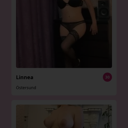
Linnea
30
Östersund