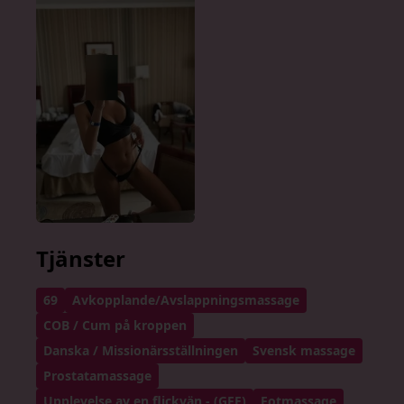
Tjänster
69
Avkopplande/Avslappningsmassage
COB / Cum på kroppen
Danska / Missionärsställningen
Svensk massage
Prostatamassage
Upplevelse av en flickvän - (GFE)
Fotmassage