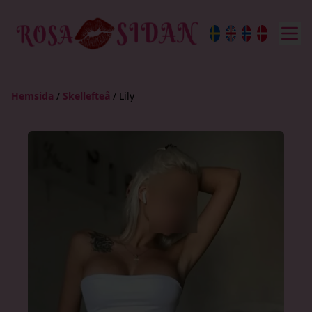
Hemsida
/
Skellefteå
/
Lily