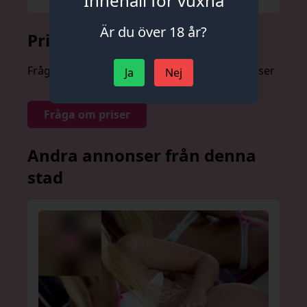
Innehåll för vuxna
Är du över 18 år?
Prislista
Fråga om priser anonymt och utan förpliktelser
Ja
Nej
Fråga om priser
Andra annonser från denna
stad