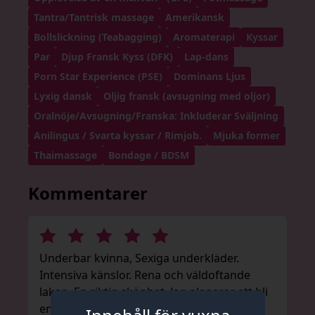
Tantra/Tantrisk massage
Amerikansk
Bollslickning (Teabagging)
Aromaterapi
Kyssar
Par
Djup Fransk Kyss (DFK)
Lap-dans
Porn Star Experience (PSE)
Dominans Ljus
Lyxig dansk
Oljig fransk (avsugning med oljor)
Oralnöje/Avsugning/Franska: Inkluderar Sväljning
Anilingus / Svarta kyssar / Rimjob.
Mjuka former
Thaimassage
Bondage / BDSM
Kommentarer
Underbar kvinna, Sexiga underkläder.
Intensiva känslor. Rena och väldoftande
lakan. En riktig skönhet. Jag planerar att bli
en regelbunden kund.