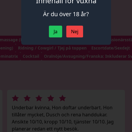
Innehåll för vuxna
Är du över 18 år?
Ja
Nej
-massage (B2B)
COB / Cum på kroppen
Danska / Missionärsst
eening)
Ridning / Cowgirl / Tjej på toppen
Escortdate/Sexdejt
ominatrix
Cocktail
Oralnöje/Avsugning/Franska: Inkluderar Sv
Underbar kvinna, Hon doftar underbart. Hon
tillåter mycket, Dusch och rena handdukar.
Ansikte 10/10, kropp 10/10, tjänster 10/10. Jag
planerar redan ett nytt besök.