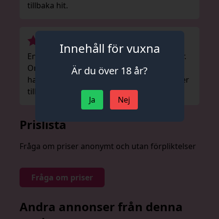
tillbaka hit.
Innehåll för vuxna
En riktig magiker, Förtjusande underkläder.
Oralsex till slutet. Dusch och rena
Är du över 18 år?
handdukar. Perfekt på alla sätt. Jag kommer
tillbaka.
Ja
Nej
Prislista
Fråga om priser anonymt och utan förpliktelser
Fråga om priser
Andra annonser från denna