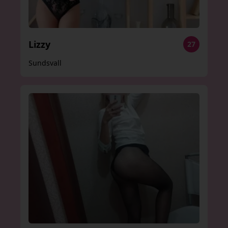
Lizzy
27
Sundsvall