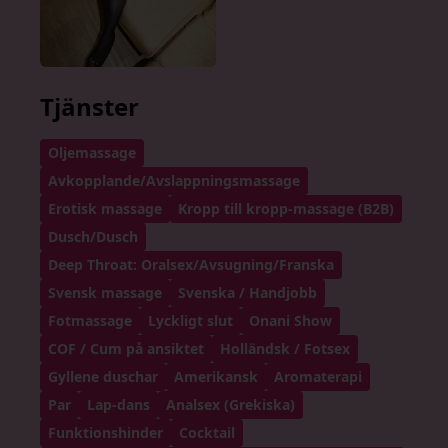
Tjänster
Oljemassage
Avkopplande/Avslappningsmassage
Erotisk massage
Kropp till kropp-massage (B2B)
Dusch/Dusch
Deep Throat: Oralsex/Avsugning/Franska
Svensk massage
Svenska / Handjobb
Fotmassage
Lyckligt slut
Onani Show
COF / Cum på ansiktet
Holländsk / Fotsex
Gyllene duschar
Amerikansk
Aromaterapi
Par
Lap-dans
Analsex (Grekiska)
Funktionshinder
Cocktail