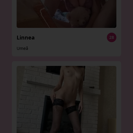
Linnea
28
Umeå