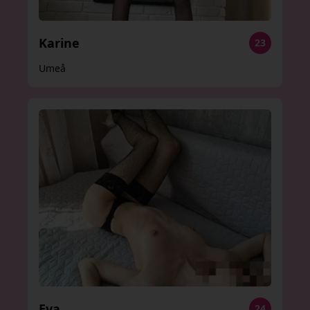
Karine
23
Umeå
Eva
24