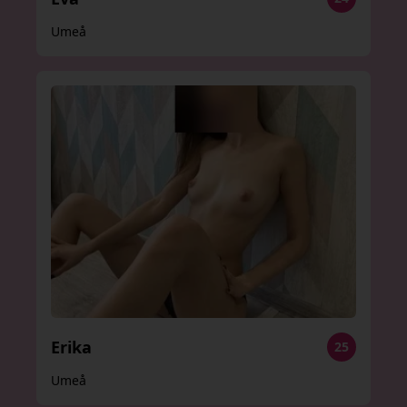
Umeå
Erika
25
Umeå