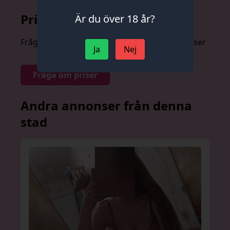
Prislista
Är du över 18 år?
Fråga om priser anonymt och utan förpliktelser
Ja
Nej
Fråga om priser
Andra annonser från denna
stad