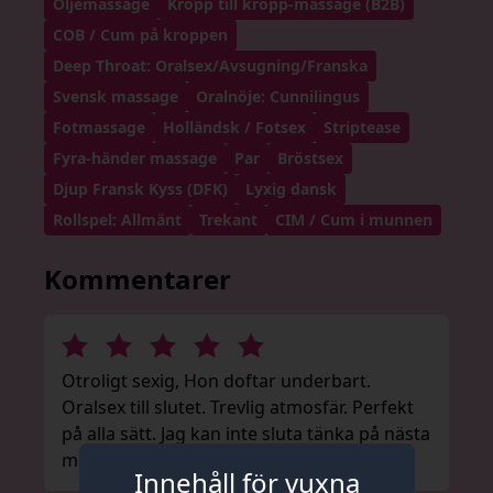
Oljemassage
Kropp till kropp-massage (B2B)
COB / Cum på kroppen
Deep Throat: Oralsex/Avsugning/Franska
Svensk massage
Oralnöje: Cunnilingus
Fotmassage
Holländsk / Fotsex
Striptease
Fyra-händer massage
Par
Bröstsex
Djup Fransk Kyss (DFK)
Lyxig dansk
Rollspel: Allmänt
Trekant
CIM / Cum i munnen
Kommentarer
Otroligt sexig, Hon doftar underbart.
Oralsex till slutet. Trevlig atmosfär. Perfekt
på alla sätt. Jag kan inte sluta tänka på nästa
möte.
Innehåll för vuxna