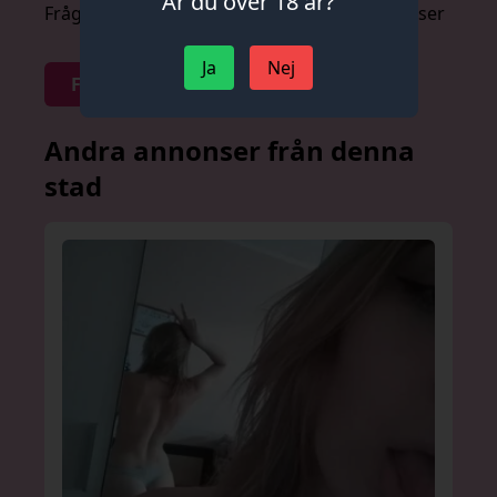
Är du över 18 år?
Fråga om priser anonymt och utan förpliktelser
Ja
Nej
Fråga om priser
Andra annonser från denna
stad