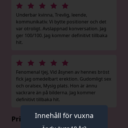
Underbar kvinna, Trevlig, leende,
kommunikativ. Vi bytte positioner och det
var otroligt. Avslappnad konversation. Jag
ger 100/100. Jag kommer definitivt tillbaka
hit.
Fenomenal tjej, Vid åsynen av hennes bröst
fick jag omedelbart erektion. Gudomligt sex
och oralsex, Mysig plats. Hon är ännu
vackrare än på bilderna. Jag kommer
definitivt tillbaka hit.
Innehåll för vuxna
Prislista