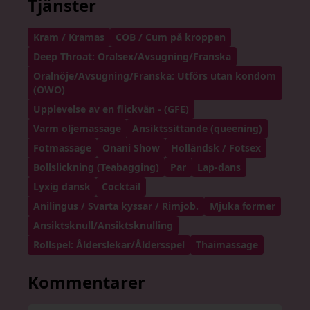
Tjänster
Kram / Kramas
COB / Cum på kroppen
Deep Throat: Oralsex/Avsugning/Franska
Oralnöje/Avsugning/Franska: Utförs utan kondom
(OWO)
Upplevelse av en flickvän - (GFE)
Varm oljemassage
Ansiktssittande (queening)
Fotmassage
Onani Show
Holländsk / Fotsex
Bollslickning (Teabagging)
Par
Lap-dans
Lyxig dansk
Cocktail
Anilingus / Svarta kyssar / Rimjob.
Mjuka former
Ansiktsknull/Ansiktsknulling
Rollspel: Ålderslekar/Åldersspel
Thaimassage
Kommentarer