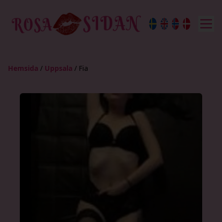
Hemsida
/
Uppsala
/
Fia