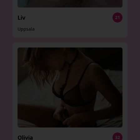
Liv
21
Uppsala
Olivia
32