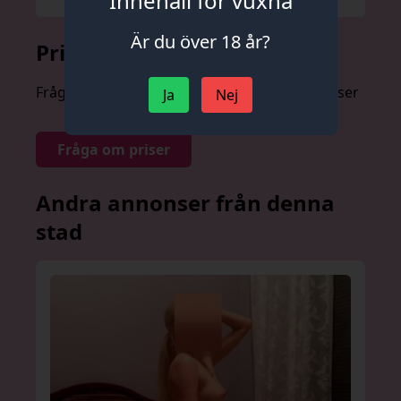
Innehåll för vuxna
Är du över 18 år?
Prislista
Fråga om priser anonymt och utan förpliktelser
Ja
Nej
Fråga om priser
Andra annonser från denna
stad