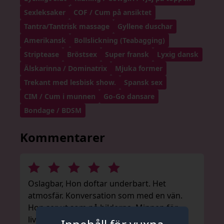
Sexleksaker
COF / Cum på ansiktet
Tantra/Tantrisk massage
Gyllene duschar
Amerikansk
Bollslickning (Teabagging)
Striptease
Bröstsex
Super fransk
Lyxig dansk
Älskarinna / Dominatrix
Mjuka former
Trekant med lesbisk show.
Spansk sex
CIM / Cum i munnen
Go-Go dansare
Bondage / BDSM
Kommentarer
Oslagbar, Hon doftar underbart. Het
atmosfär. Konversation som med en vän.
Hon ser ut som på bilderna. Minnen för
livet.