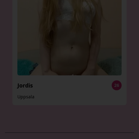
Jordis
26
Uppsala