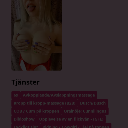
Tjänster
69
Avkopplande/Avslappningsmassage
Kropp till kropp-massage (B2B)
Dusch/Dusch
COB / Cum på kroppen
Oralnöje: Cunnilingus
Dildoshow
Upplevelse av en flickvän - (GFE)
Lyckligt slut
Ridning / Cowgirl / Tjej på toppen