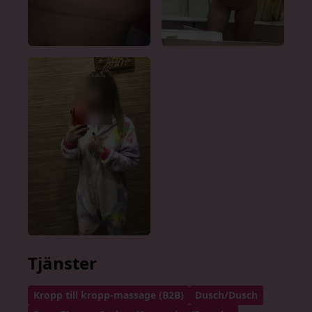
Tjänster
Kropp till kropp-massage (B2B)
Dusch/Dusch