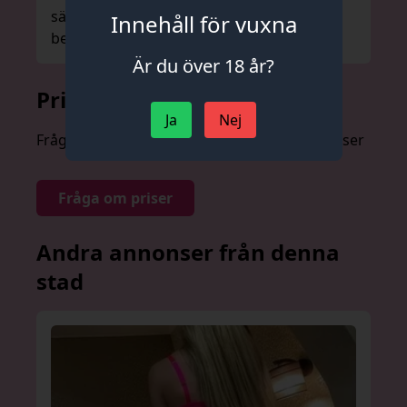
sätt. När jag är i närheten, kommer jag att
Innehåll för vuxna
besöka henne igen.
Är du över 18 år?
Prislista
Ja
Nej
Fråga om priser anonymt och utan förpliktelser
Fråga om priser
Andra annonser från denna
stad