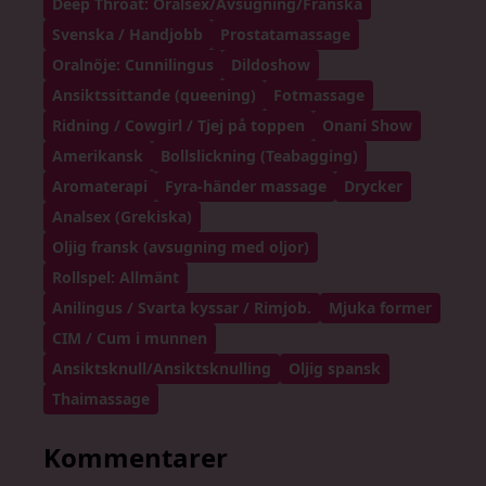
Deep Throat: Oralsex/Avsugning/Franska
Svenska / Handjobb
Prostatamassage
Oralnöje: Cunnilingus
Dildoshow
Ansiktssittande (queening)
Fotmassage
Ridning / Cowgirl / Tjej på toppen
Onani Show
Amerikansk
Bollslickning (Teabagging)
Aromaterapi
Fyra-händer massage
Drycker
Analsex (Grekiska)
Oljig fransk (avsugning med oljor)
Rollspel: Allmänt
Anilingus / Svarta kyssar / Rimjob.
Mjuka former
CIM / Cum i munnen
Ansiktsknull/Ansiktsknulling
Oljig spansk
Thaimassage
Kommentarer