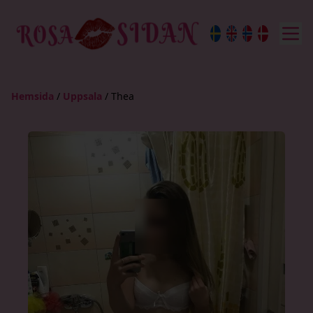
Hemsida
/
Uppsala
/
Thea