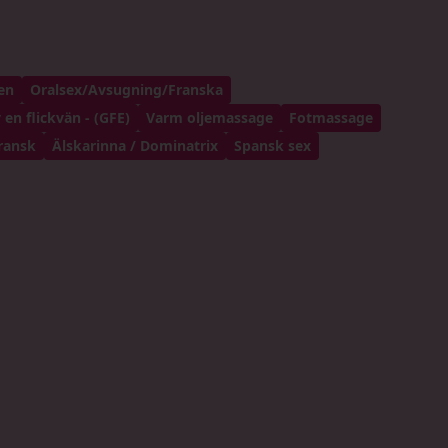
en
Oralsex/Avsugning/Franska
 en flickvän - (GFE)
Varm oljemassage
Fotmassage
ransk
Älskarinna / Dominatrix
Spansk sex