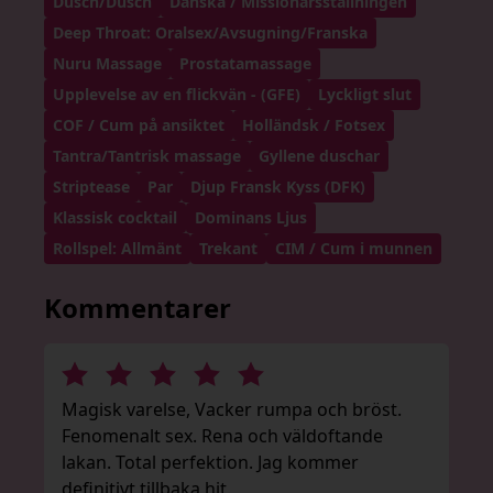
Dusch/Dusch
Danska / Missionärsställningen
Deep Throat: Oralsex/Avsugning/Franska
Nuru Massage
Prostatamassage
Upplevelse av en flickvän - (GFE)
Lyckligt slut
COF / Cum på ansiktet
Holländsk / Fotsex
Tantra/Tantrisk massage
Gyllene duschar
Striptease
Par
Djup Fransk Kyss (DFK)
Klassisk cocktail
Dominans Ljus
Rollspel: Allmänt
Trekant
CIM / Cum i munnen
Kommentarer
Magisk varelse, Vacker rumpa och bröst.
Fenomenalt sex. Rena och väldoftande
lakan. Total perfektion. Jag kommer
definitivt tillbaka hit.