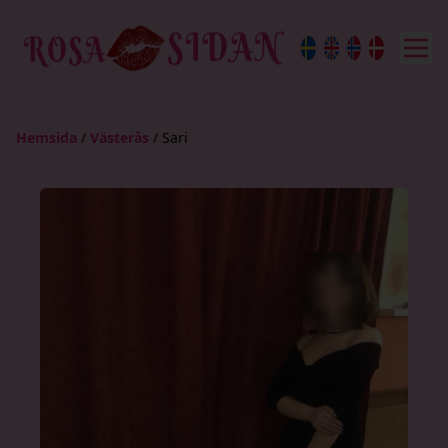
Hemsida
/
Västerås
/
Sari