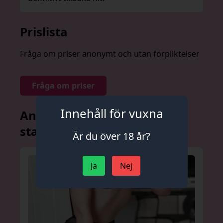
Prislista
Fråga om priser anonymt och utan förpliktelser
Fråga om priser
Innehåll för vuxna
Andra annonser från denna
stad
Är du över 18 år?
Ja
Nej