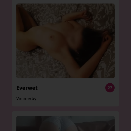
Everwet
27
Vimmerby