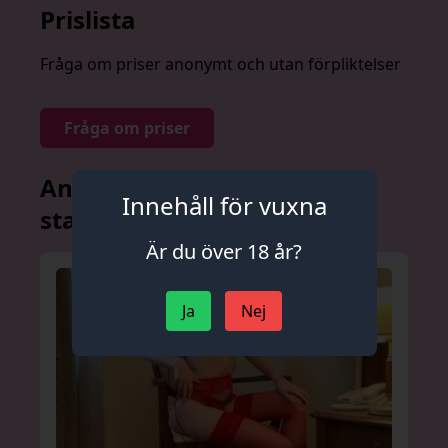
Prislista
Fråga om priser anonymt och utan förpliktelser
Fråga om priser
Andra annonser från denna
Innehåll för vuxna
stad
Är du över 18 år?
Ja
Nej