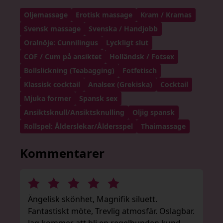
Oljemassage
Erotisk massage
Kram / Kramas
Svensk massage
Svenska / Handjobb
Oralnöje: Cunnilingus
Lyckligt slut
COF / Cum på ansiktet
Holländsk / Fotsex
Bollslickning (Teabagging)
Fotfetisch
Klassisk cocktail
Analsex (Grekiska)
Cocktail
Mjuka former
Spansk sex
Ansiktsknull/Ansiktsknulling
Oljig spansk
Rollspel: Ålderslekar/Åldersspel
Thaimassage
Kommentarer
Ängelisk skönhet, Magnifik siluett.
Fantastiskt möte, Trevlig atmosfär. Oslagbar.