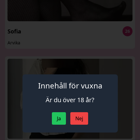
Sofia
26
Arvika
Innehåll för vuxna
Är du över 18 år?
Ja
Nej