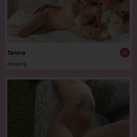
Tantra
22
Finspång