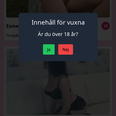
Innehåll för vuxna
Esmeralda
20
Är du över 18 år?
Finspång
Ja
Nej