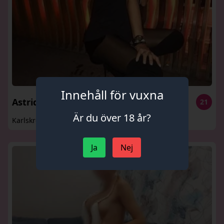
Innehåll för vuxna
Astrid
21
Är du över 18 år?
Karlskrona
Ja
Nej