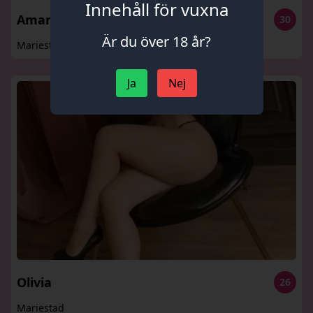
Innehåll för vuxna
Amanda
30
Är du över 18 år?
Mariestad
Ja
Nej
Olivia
26
Mariestad