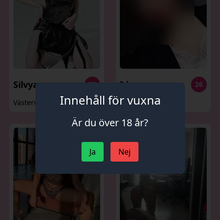
Silvya
Ida
25
26
Innehåll för vuxna
Västervik
Västervik
Är du över 18 år?
Ja
Nej