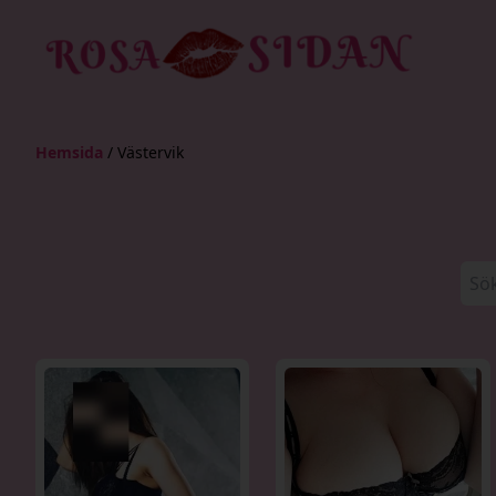
Hemsida
/ Västervik